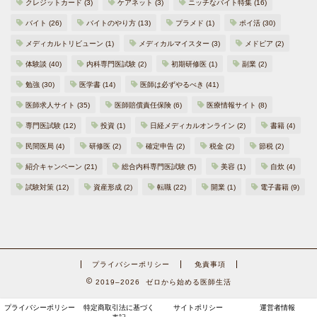
クレジットカード
(3)
ケアネット
(3)
ニッチなバイト特集
(16)
バイト
(26)
バイトのやり方
(13)
プラメド
(1)
ポイ活
(30)
メディカルトリビューン
(1)
メディカルマイスター
(3)
メドピア
(2)
体験談
(40)
内科専門医試験
(2)
初期研修医
(1)
副業
(2)
勉強
(30)
医学書
(14)
医師は必ずやるべき
(41)
医師求人サイト
(35)
医師賠償責任保険
(6)
医療情報サイト
(8)
専門医試験
(12)
投資
(1)
日経メディカルオンライン
(2)
書籍
(4)
民間医局
(4)
研修医
(2)
確定申告
(2)
税金
(2)
節税
(2)
紹介キャンペーン
(21)
総合内科専門医試験
(5)
美容
(1)
自炊
(4)
試験対策
(12)
資産形成
(2)
転職
(22)
開業
(1)
電子書籍
(9)
プライバシーポリシー
免責事項
2019–2026 ゼロから始める医師生活
プライバシーポリシー
特定商取引法に基づく
サイトポリシー
運営者情報