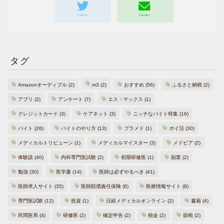
タグ
Amazonオーディブル
(2)
m3
(2)
おすすめ
(56)
ふるさと納税
(2)
アプリ
(2)
アンケート
(7)
エス・マックス
(1)
クレジットカード
(3)
ケアネット
(3)
ニッチなバイト特集
(16)
バイト
(26)
バイトのやり方
(13)
プラメド
(1)
ポイ活
(30)
メディカルトリビューン
(1)
メディカルマイスター
(3)
メドピア
(2)
体験談
(40)
内科専門医試験
(2)
初期研修医
(1)
副業
(2)
勉強
(30)
医学書
(14)
医師は必ずやるべき
(41)
医師求人サイト
(35)
医師賠償責任保険
(6)
医療情報サイト
(8)
専門医試験
(12)
投資
(1)
日経メディカルオンライン
(2)
書籍
(4)
民間医局
(4)
研修医
(2)
確定申告
(2)
税金
(2)
節税
(2)