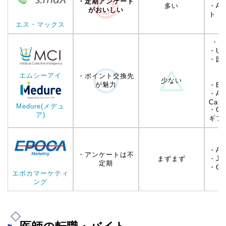
・定期アンケート
多い
・Am
がおいしい
エス・マックス
・Am
・U
・図
・na
エムシーアイ
・ポイント交換先
・Po
少ない
が魅力
・Ed
・App
Card
Medure(メデュ
・Goo
ア)
ギフ
・Am
・アンケートは不
まずまず
・J
定期
・Q
エポカマーケティ
ング