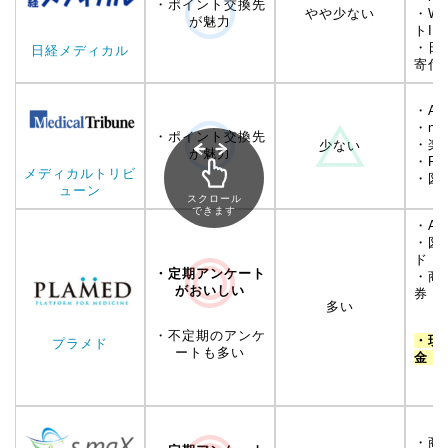
・ポイント交換先
やや少ない
・W
が魅力
トID
・日
日経メディカル
寄付
・Am
・na
・ポイント交換先
・楽天
少ない
が魅力
・Po
メディカルトリビ
・図
ューン
スクロール
できます
・Am
・図
・定期アンケート
・商
がおいしい
多い
・不定期のアンケ
・現
プラメド
ートも多い
金
・商