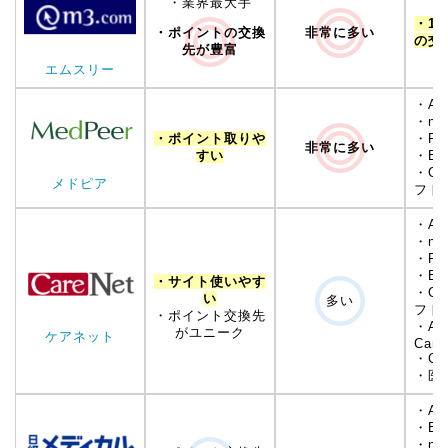
・業界最大手
・1,
非常に多い
・ポイントの交換
の交
先が豊富
エムスリー
・Am
・na
・ポイント取りや
・Po
非常に多い
すい
・Ed
・Go
メドピア
フト
・Am
・na
・Po
・Ed
・サイト使いやす
・Go
い
多い
フト
・ポイント交換先
・App
がユニーク
ケアネット
Card
・Ca
・医書
・Am
・Ed
・na