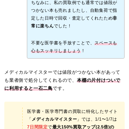
ちなみに、私の買取例でも通常では値段が
つかない本も売れましたし、自動集荷で指
定した日時で回収・査定してくれたため
非
常に楽ちん
でした！
不要な医学書を手放すことで、
スペースも
心もスッキリしましょう
！
メディカルマイスターでは値段がつかない本があって
も業者側で処分してくれるので、
本棚の片付けついで
に利用すると一石二鳥
です。
医学書・医学専門書の買取に特化したサイト
「
メディカルマイスター
」では、1/1〜1/7は
7日間限定
で
最大150%買取アップ(2.5倍)の