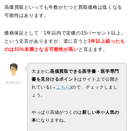
高価買取といっても年数がたつと買取価格は低くなる
可能性はあります。
価格保証として「1年以内で定価の15パーセント以上」
という文言がありますが、逆に言うと
1年以上経ったも
のは15%未満となる可能性が高い
と言えます。
大まかに
高価買取できる医学書・医学専門
書を見分けるポイント
はサイト上で公開さ
Dr.ぜろえん
れている(→
こちら
)ので、チェックしまし
ょう。
やっぱり高値がつくのは
新しい本
や
人気の
本
になりますね。