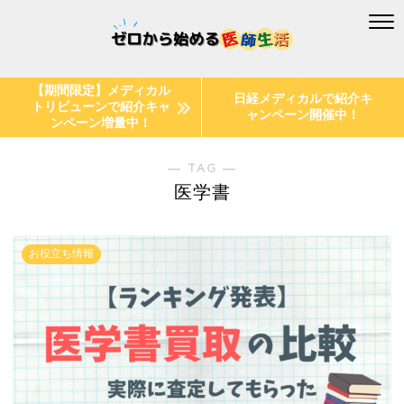
【期間限定】メディカル
日経メディカルで紹介キ
トリビューンで紹介キャ
ャンペーン開催中！
ンペーン増量中！
― TAG ―
医学書
お役立ち情報