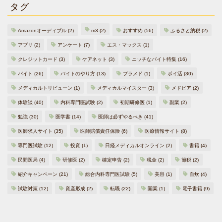
タグ
Amazonオーディブル
(2)
m3
(2)
おすすめ
(56)
ふるさと納税
(2)
アプリ
(2)
アンケート
(7)
エス・マックス
(1)
クレジットカード
(3)
ケアネット
(3)
ニッチなバイト特集
(16)
バイト
(26)
バイトのやり方
(13)
プラメド
(1)
ポイ活
(30)
メディカルトリビューン
(1)
メディカルマイスター
(3)
メドピア
(2)
体験談
(40)
内科専門医試験
(2)
初期研修医
(1)
副業
(2)
勉強
(30)
医学書
(14)
医師は必ずやるべき
(41)
医師求人サイト
(35)
医師賠償責任保険
(6)
医療情報サイト
(8)
専門医試験
(12)
投資
(1)
日経メディカルオンライン
(2)
書籍
(4)
民間医局
(4)
研修医
(2)
確定申告
(2)
税金
(2)
節税
(2)
紹介キャンペーン
(21)
総合内科専門医試験
(5)
美容
(1)
自炊
(4)
試験対策
(12)
資産形成
(2)
転職
(22)
開業
(1)
電子書籍
(9)