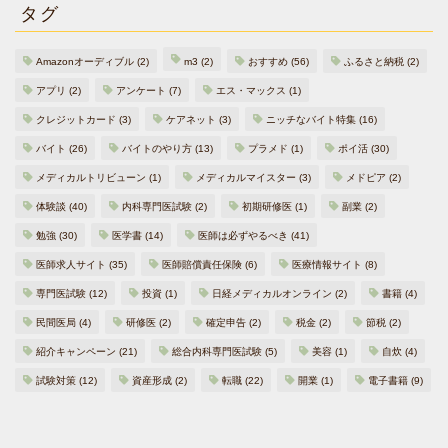
タグ
Amazonオーディブル
(2)
m3
(2)
おすすめ
(56)
ふるさと納税
(2)
アプリ
(2)
アンケート
(7)
エス・マックス
(1)
クレジットカード
(3)
ケアネット
(3)
ニッチなバイト特集
(16)
バイト
(26)
バイトのやり方
(13)
プラメド
(1)
ポイ活
(30)
メディカルトリビューン
(1)
メディカルマイスター
(3)
メドピア
(2)
体験談
(40)
内科専門医試験
(2)
初期研修医
(1)
副業
(2)
勉強
(30)
医学書
(14)
医師は必ずやるべき
(41)
医師求人サイト
(35)
医師賠償責任保険
(6)
医療情報サイト
(8)
専門医試験
(12)
投資
(1)
日経メディカルオンライン
(2)
書籍
(4)
民間医局
(4)
研修医
(2)
確定申告
(2)
税金
(2)
節税
(2)
紹介キャンペーン
(21)
総合内科専門医試験
(5)
美容
(1)
自炊
(4)
試験対策
(12)
資産形成
(2)
転職
(22)
開業
(1)
電子書籍
(9)