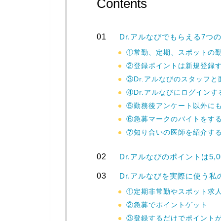
Contents
Dr.アルなびでもらえる7つ
①常勤、定期、スポットの勤務
②登録ポイントは新規登録する
③Dr.アルなびのスタッフと面
④Dr.アルなびにログインす
⑤勤務後アンケート以外に
⑥急募マークのバイトをす
⑦知り合いの医師を紹介する
Dr.アルなびのポイントは5
Dr.アルなびを実際に使う
①定期非常勤やスポット求
②急募でポイントゲット
③登録するだけでポイント