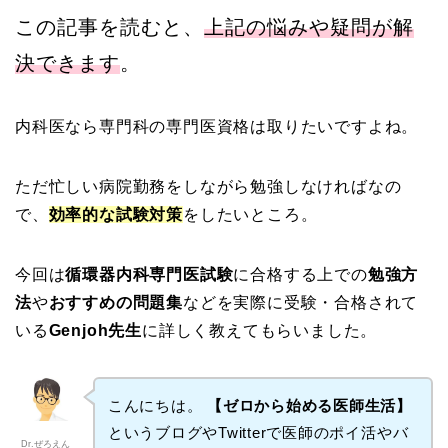
この記事を読むと、
上記の悩みや疑問が解
決できます
。
内科医なら専門科の専門医資格は取りたいですよね。
ただ忙しい病院勤務をしながら勉強しなければなの
で、
効率的な試験対策
をしたいところ。
今回は
循環器内科専門医試験
に合格する上での
勉強方
法
や
おすすめの問題集
などを実際に受験・合格されて
いる
Genjoh先生
に詳しく教えてもらいました。
こんにちは。
【ゼロから始める医師生活】
というブログやTwitterで医師のポイ活やバ
Dr.ぜろえん