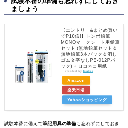
試験本番の準備も忘れずにしておき
ましょう
【エントリー&まとめ買い
でP10倍!】トンボ鉛筆
MONOマークシート用鉛筆
セット (無地鉛筆セット＆
無地鉛筆3本パック＆消し
ゴム文字なしPE-012Pパ
ック) + ロコネコ用紙
created by
Rinker
Amazon
楽天市場
Yahooショッピング
試験本番に備えて
筆記用具の準備
も忘れずにしておき