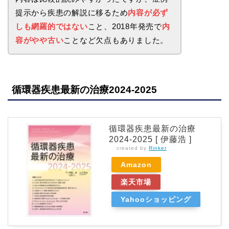
提示から疾患の解説に移るため
内容が必ず
しも網羅的ではない
こと、2018年発売で
内
容がやや古い
ことなど欠点もありました。
循環器疾患最新の治療2024-2025
循環器疾患最新の治療
2024-2025 [ 伊藤浩 ]
created by
Rinker
Amazon
楽天市場
Yahooショッピング