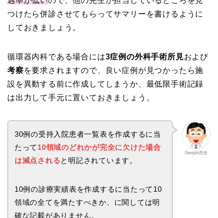
遇率が低い
ので、他の先生が担当しているところを見
つけたら併診させてもらってサマリーを書けるように
しておきましょう。
循環器内科である場合には
3症例の外科手術所見
および
考察
を要求されますので、良い症例が見つかったら施
設を異動する前に作成してしまうか、最低限手術記録
は出力して手元に置いておきましょう。
30例の受持入院患者一覧表を作成するに当
たって
10領域のどれかが完全に欠けた場合
Genjoh先生
は減点される
と明記されています。
10例の診療実績表を作成するに当たって10
領域の全てを満たすべきか、に関しては明
確な記載がありません。