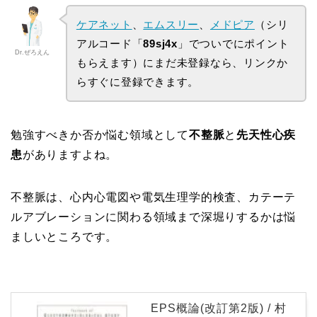
ケアネット
、
エムスリー
、
メドピア
（シリ
アルコード「
89sj4x
」でついでにポイント
Dr.ぜろえん
もらえます）にまだ未登録なら、リンクか
らすぐに登録できます。
勉強すべきか否か悩む領域として
不整脈
と
先天性心疾
患
がありますよね。
不整脈は、心内心電図や電気生理学的検査、カテーテ
ルアブレーションに関わる領域まで深堀りするかは悩
ましいところです。
EPS概論(改訂第2版) / 村