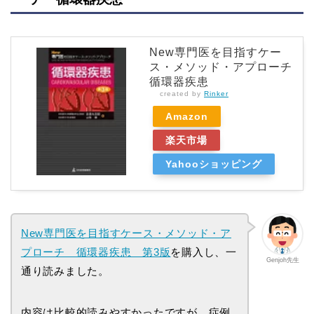
New専門医を目指すケー
ス・メソッド・アプローチ
循環器疾患
created by
Rinker
Amazon
楽天市場
Yahooショッピング
New専門医を目指すケース・メソッド・ア
プローチ 循環器疾患 第3版
を購入し、一
Genjoh先生
通り読みました。
内容は比較的読みやすかったですが、症例