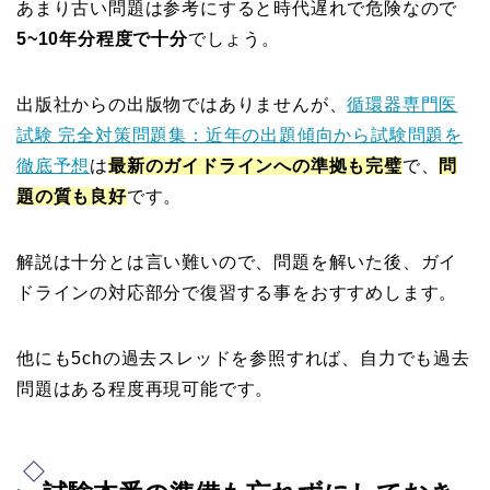
あまり古い問題は参考にすると時代遅れで危険なので
5~10年分程度で十分
でしょう。
出版社からの出版物ではありませんが、
循環器専門医
試験 完全対策問題集：近年の出題傾向から試験問題を
徹底予想
は
最新のガイドラインへの準拠も完璧
で、
問
題の質も良好
です。
解説は十分とは言い難いので、問題を解いた後、ガイ
ドラインの対応部分で復習する事をおすすめします。
他にも5chの過去スレッドを参照すれば、自力でも過去
問題はある程度再現可能です。