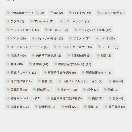
Amazonオーディブル
(2)
m3
(2)
おすすめ
(56)
ふるさと納税
(2)
アプリ
(2)
アンケート
(7)
エス・マックス
(1)
クレジットカード
(3)
ケアネット
(3)
ニッチなバイト特集
(16)
バイト
(26)
バイトのやり方
(13)
プラメド
(1)
ポイ活
(30)
メディカルトリビューン
(1)
メディカルマイスター
(3)
メドピア
(2)
体験談
(40)
内科専門医試験
(2)
初期研修医
(1)
副業
(2)
勉強
(30)
医学書
(14)
医師は必ずやるべき
(41)
医師求人サイト
(35)
医師賠償責任保険
(6)
医療情報サイト
(8)
専門医試験
(12)
投資
(1)
日経メディカルオンライン
(2)
書籍
(4)
民間医局
(4)
研修医
(2)
確定申告
(2)
税金
(2)
節税
(2)
紹介キャンペーン
(21)
総合内科専門医試験
(5)
美容
(1)
自炊
(4)
試験対策
(12)
資産形成
(2)
転職
(22)
開業
(1)
電子書籍
(9)