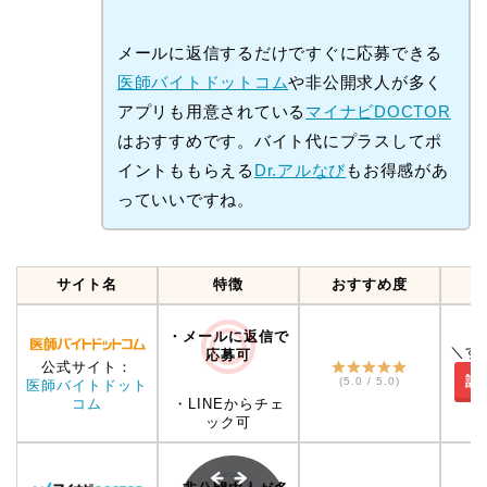
メールに返信するだけですぐに応募できる
医師バイトドットコム
や非公開求人が多く
アプリも用意されている
マイナビDOCTOR
はおすすめです。バイト代にプラスしてポ
イントももらえる
Dr.アルなび
もお得感があ
っていいですね。
サイト名
特徴
おすすめ度
・メールに返信で
＼す
応募可
公式サイト：
詳
(5.0 / 5.0)
医師バイトドット
コム
・LINEからチェ
ック可