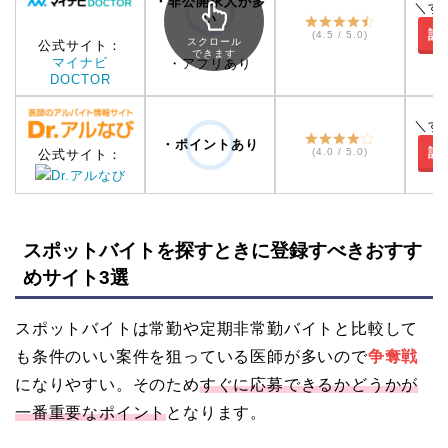
・非公開求人が多
＼す
い
詳
(4.5 / 5.0)
スクロール
公式サイト：
できます
マイナビ
・アプリあり
DOCTOR
＼す
・ポイントあり
詳
(4.0 / 5.0)
公式サイト：
Dr.アルなび
スポットバイトを探すときに登録すべきおすす
めサイト3選
スポットバイトは常勤や定期非常勤バイトと比較して
も条件のいい案件を狙っている医師が多いので
争奪戦
になりやすい。そのため
すぐに応募できるかどうかが
一番重要なポイント
となります。