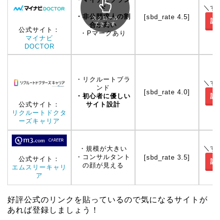
＼す
ド
・非公開求人の割
[sbd_rate 4.5]
スクロール
詳
合が高い
できます
公式サイト：
・Pマークあり
マイナビ
DOCTOR
・リクルートブラ
＼す
ンド
[sbd_rate 4.0]
・初心者に優しい
詳
サイト設計
公式サイト：
リクルートドクタ
ーズキャリア
＼す
・規模が大きい
・コンサルタント
[sbd_rate 3.5]
公式サイト：
詳
の顔が見える
エムスリーキャリ
ア
好評公式のリンクを貼っているので気になるサイトが
あれば登録しましょう！