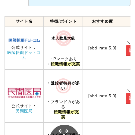
サイト名
特徴/ポイント
おすすめ度
求人数最大級
＼
公式サイト：
[sbd_rate 5.0]
詳
医師転職ドットコ
ム
・Pマークあり
・
転職情報が充実
・登録者特典が多
い
＼
[sbd_rate 5.0]
詳
・ブランド力があ
公式サイト：
る
民間医局
・
転職情報が充
実
・マイナビブラン