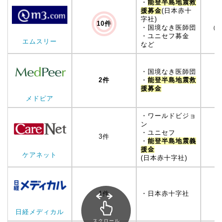
・
能登半島地震救
援募金
(日本赤十
字社)
10件
・国境なき医師団
（約
・ユニセフ募金
エムスリー
など
・国境なき医師団
2件
・
能登半島地震救
（
援募金
メドピア
・ワールドビジョ
ン
・ユニセフ
3件
・
能登半島地震義
援金
ケアネット
(日本赤十字社)
1件
・日本赤十字社
日経メディカル
スクロール