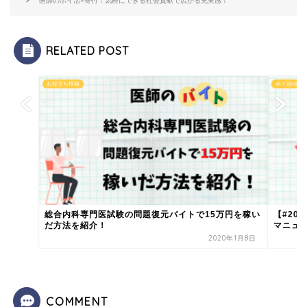
医師のポイ活×寄付！気軽にできる社会貢献で広がる充実感！
RELATED POST
お役立ち情報
ポイ活/ポイ
総合内科専門医試験の問題復元バイトで15万円を稼い
【#20
だ方法を紹介！
マニュ
2020年1月8日
COMMENT