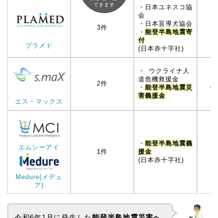
できます
・日本ユネスコ協
会
・日本盲導犬協会
3件
・
能登半島地震寄
（
付
プラメド
(日本赤十字社)
・ ウクライナ人
道危機救援金
2件
（1
・
能登半島地震災
害義援金
エス・マックス
・
能登半島地震義
エムシーアイ
1件
援金
（
(日本赤十字社)
Medure(メデュ
ア)
令和6年1月に発生した
能登半島地震災害へ