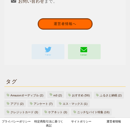
お問い合わせ
まで。
運営者情報へ
タグ
Amazonオーディブル
(2)
m3
(2)
おすすめ
(56)
ふるさと納税
(2)
アプリ
(2)
アンケート
(7)
エス・マックス
(1)
クレジットカード
(3)
ケアネット
(3)
ニッチなバイト特集
(16)
バイト
(26)
バイトのやり方
(13)
プラメド
(1)
ポイ活
(30)
プライバシーポリシー
特定商取引法に基づく
サイトポリシー
運営者情報
表記
メディカルトリビューン
(1)
メディカルマイスター
(3)
メドピア
(2)